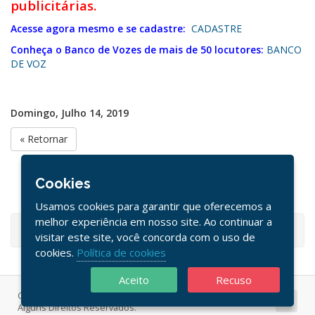
publicitárias.
Acesse agora mesmo e se cadastre:
CADASTRE
Conheça o Banco de Vozes de mais de 50 locutores:
BANCO
DE VOZ
Domingo, Julho 14, 2019
« Retornar
Cookies
Usamos cookies para garantir que oferecemos a
melhor experiência em nosso site. Ao continuar a
Suporte
visitar este site, você concorda com o uso de
cookies.
Política de cookies
Aceito
Recuso
Copyright © 2026 UBAHOST - UBAMICROS INFORMÁTICA.
Alguns Direitos Reservados.